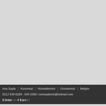
Ana Sayfa
Kurumsal
Hizmetlerimiz
Ürünlerimiz
İletişim
0212 549 6289 - 549 3390 /
cemsademir@hotmail.com
$ Dolar :
/ -
€ Euro :
/