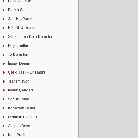
Baklavalı Sac
Baskılı Sac
Sandviç Panel
NPI-NPU Demiri
Silme Lama Dolu Demirler
Köşebentler
Te Demirleri
İnşaat Demiri
Çelik Hasır - Çit Hasırı
Transmisyon
İmalat Çelikleri
Soğuk Lama
Karbosan Taşlar
Oerlikon Elektrod
Antipas Boya
Kutu Profil