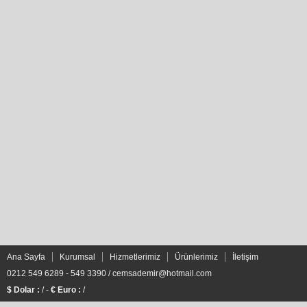
Ana Sayfa
Kurumsal
Hizmetlerimiz
Ürünlerimiz
İletişim
0212 549 6289 - 549 3390 /
cemsademir@hotmail.com
$ Dolar :
/ -
€ Euro :
/